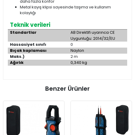
daha fazla konfor
Metal kayış klipsi sayesinde taşıma ve kullanım
kolaylığı
Teknik verileri
Standartlar
AB Direktifi uyarınca CE
Uygunluğu: 2014/32/EU
Hassasiyet sınıfı
0
Bıçak kaplaması
Naylon
Maks.)
2 m
Ağırlık
0,340 kg
Benzer Ürünler