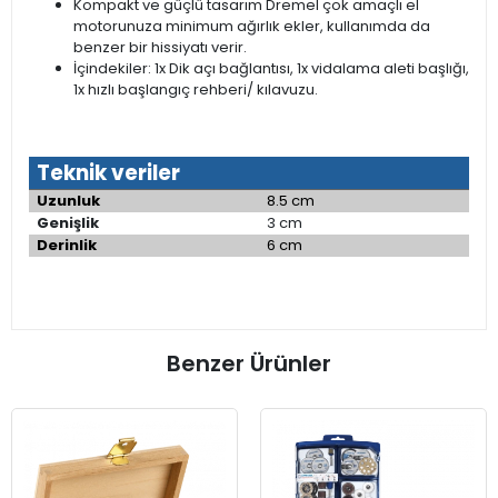
Kompakt ve güçlü tasarım Dremel çok amaçlı el
motorunuza minimum ağırlık ekler, kullanımda da
benzer bir hissiyatı verir.
İçindekiler: 1x Dik açı bağlantısı, 1x vidalama aleti başlığı,
1x hızlı başlangıç rehberi/ kılavuzu.
Teknik veriler
Uzunluk
8.5 cm
Genişlik
3 cm
Derinlik
6 cm
Benzer Ürünler