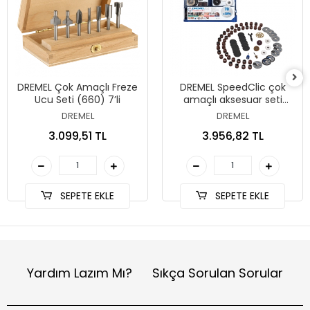
DREMEL Çok Amaçlı Freze
DREMEL SpeedClic çok
Ucu Seti (660) 7’li
amaçlı aksesuar seti
(SC725) 70’li
DREMEL
DREMEL
3.099,51 TL
3.956,82 TL
SEPETE EKLE
SEPETE EKLE
Yardım Lazım Mı?
Sıkça Sorulan Sorular