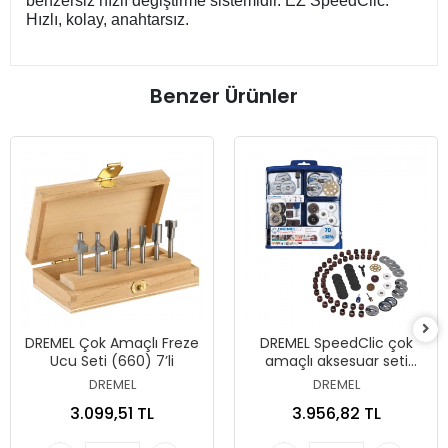
benzersiz hızlı değiştirme sistemidir. EZ SpeedClic.
Hızlı, kolay, anahtarsız.
Benzer Ürünler
DREMEL Çok Amaçlı Freze
DREMEL SpeedClic çok
Ucu Seti (660) 7’li
amaçlı aksesuar seti
(SC725) 70’li
DREMEL
DREMEL
3.099,51 TL
3.956,82 TL