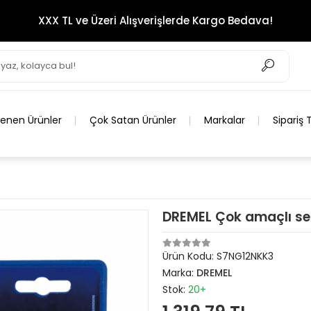
XXX TL ve Üzeri Alışverişlerde Kargo Bedava!
lenen Ürünler
Çok Satan Ürünler
Markalar
Sipariş 
DREMEL Çok amaçlı set
Ürün Kodu:
S7NG12NKK3
Marka:
DREMEL
Stok:
20+