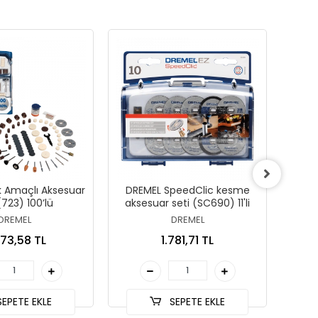
 Amaçlı Aksesuar
DREMEL SpeedClic kesme
DRE
(723) 100’lü
aksesuar seti (SC690) 11'li
DREMEL
DREMEL
73,58 TL
1.781,71 TL
EPETE EKLE
SEPETE EKLE