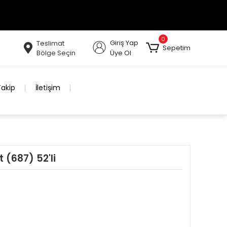
0
Giriş Yap
Teslimat
Sepetim
Bölge Seçin
Üye Ol
Takip
İletişim
 (687) 52'li