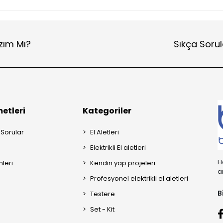
zım Mı?
Sıkça Sorul
etleri
Kategoriler
 Sorular
El Aletleri
Elektrikli El aletleri
H
mleri
Kendin yap projeleri
a
Profesyonel elektrikli el aletleri
B
Testere
Set - Kit