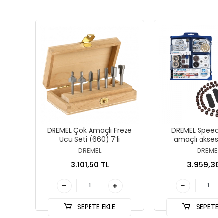
DREMEL Çok Amaçlı Freze
DREMEL Speed
Ucu Seti (660) 7’li
amaçlı akses
(SC725) 7
DREMEL
DREME
3.101,50 TL
3.959,3
SEPETE EKLE
SEPETE