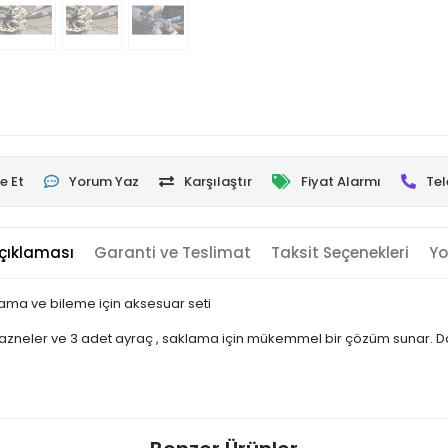
e Et
Yorum Yaz
Karşılaştır
Fiyat Alarmı
Tel
çıklaması
Garanti ve Teslimat
Taksit Seçenekleri
Yo
ma ve bileme için aksesuar seti
hazneler ve 3 adet ayraç , saklama için mükemmel bir çözüm sunar. Da