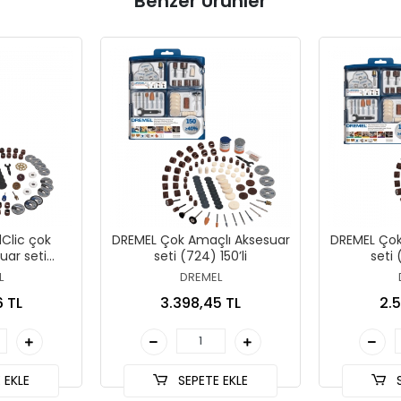
Benzer Ürünler
Clic çok
DREMEL Çok Amaçlı Aksesuar
DREMEL Çok
uar seti
seti (724) 150’li
seti 
0’li
L
DREMEL
6 TL
3.398,45 TL
2.5
 EKLE
SEPETE EKLE
S