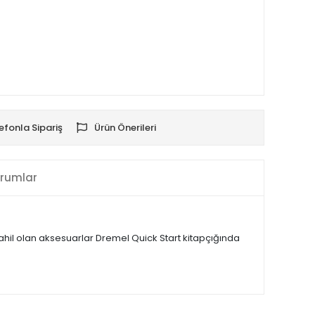
efonla Sipariş
Ürün Önerileri
rumlar
hil olan aksesuarlar Dremel Quick Start kitapçığında