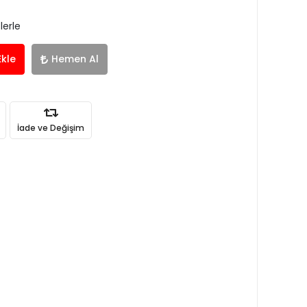
lerle
Ekle
Hemen Al
İade ve Değişim