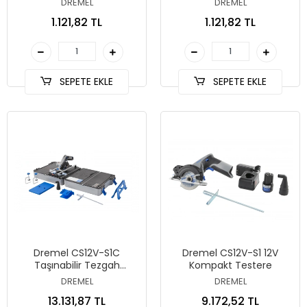
DREMEL
DREMEL
1.121,82 TL
1.121,82 TL
SEPETE EKLE
SEPETE EKLE
Dremel CS12V-S1C
Dremel CS12V-S1 12V
Taşınabilir Tezgah
Kompakt Testere
Testere
DREMEL
DREMEL
13.131,87 TL
9.172,52 TL