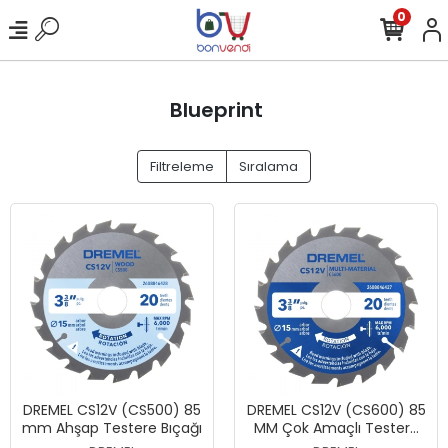
0
Blueprint
Filtreleme
Sıralama
DREMEL CS12V (CS500) 85
DREMEL CS12V (CS600) 85
mm Ahşap Testere Bıçağı
MM Çok Amaçlı Testere
Bıçağı