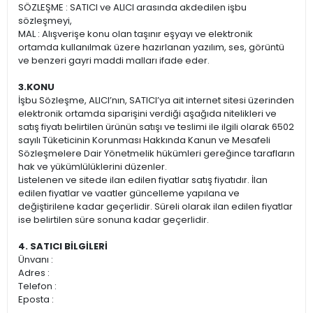
SÖZLEŞME : SATICI ve ALICI arasında akdedilen işbu
sözleşmeyi,
MAL : Alışverişe konu olan taşınır eşyayı ve elektronik
ortamda kullanılmak üzere hazırlanan yazılım, ses, görüntü
ve benzeri gayri maddi malları ifade eder.
3.KONU
İşbu Sözleşme, ALICI’nın, SATICI’ya ait internet sitesi üzerinden
elektronik ortamda siparişini verdiği aşağıda nitelikleri ve
satış fiyatı belirtilen ürünün satışı ve teslimi ile ilgili olarak 6502
sayılı Tüketicinin Korunması Hakkında Kanun ve Mesafeli
Sözleşmelere Dair Yönetmelik hükümleri gereğince tarafların
hak ve yükümlülüklerini düzenler.
Listelenen ve sitede ilan edilen fiyatlar satış fiyatıdır. İlan
edilen fiyatlar ve vaatler güncelleme yapılana ve
değiştirilene kadar geçerlidir. Süreli olarak ilan edilen fiyatlar
ise belirtilen süre sonuna kadar geçerlidir.
4. SATICI BİLGİLERİ
Ünvanı :
Adres :
Telefon :
Eposta :