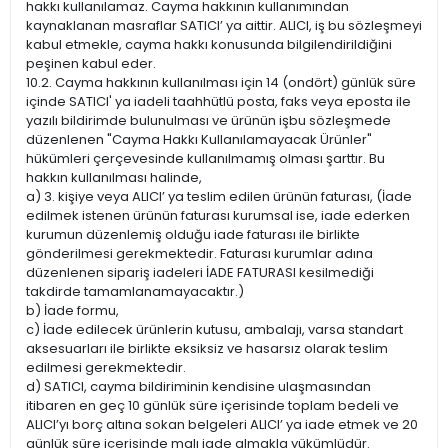
hakkı kullanılamaz. Cayma hakkının kullanımından
kaynaklanan masraflar SATICI’ ya aittir. ALICI, iş bu sözleşmeyi
kabul etmekle, cayma hakkı konusunda bilgilendirildiğini
peşinen kabul eder.
10.2. Cayma hakkının kullanılması için 14 (ondört) günlük süre
içinde SATICI' ya iadeli taahhütlü posta, faks veya eposta ile
yazılı bildirimde bulunulması ve ürünün işbu sözleşmede
düzenlenen "Cayma Hakkı Kullanılamayacak Ürünler"
hükümleri çerçevesinde kullanılmamış olması şarttır. Bu
hakkın kullanılması halinde,
a) 3. kişiye veya ALICI’ ya teslim edilen ürünün faturası, (İade
edilmek istenen ürünün faturası kurumsal ise, iade ederken
kurumun düzenlemiş olduğu iade faturası ile birlikte
gönderilmesi gerekmektedir. Faturası kurumlar adına
düzenlenen sipariş iadeleri İADE FATURASI kesilmediği
takdirde tamamlanamayacaktır.)
b) İade formu,
c) İade edilecek ürünlerin kutusu, ambalajı, varsa standart
aksesuarları ile birlikte eksiksiz ve hasarsız olarak teslim
edilmesi gerekmektedir.
d) SATICI, cayma bildiriminin kendisine ulaşmasından
itibaren en geç 10 günlük süre içerisinde toplam bedeli ve
ALICI’yı borç altına sokan belgeleri ALICI’ ya iade etmek ve 20
günlük süre içerisinde malı iade almakla yükümlüdür.