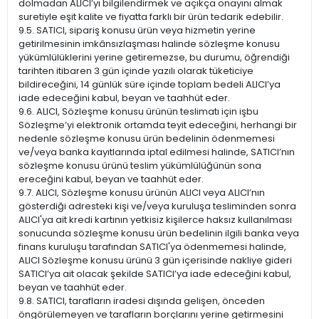
dolmadan ALICI’yı bilgilendirmek ve açıkça onayını almak
suretiyle eşit kalite ve fiyatta farklı bir ürün tedarik edebilir.
9.5. SATICI, sipariş konusu ürün veya hizmetin yerine
getirilmesinin imkânsızlaşması halinde sözleşme konusu
yükümlülüklerini yerine getiremezse, bu durumu, öğrendiği
tarihten itibaren 3 gün içinde yazılı olarak tüketiciye
bildireceğini, 14 günlük süre içinde toplam bedeli ALICI’ya
iade edeceğini kabul, beyan ve taahhüt eder.
9.6. ALICI, Sözleşme konusu ürünün teslimatı için işbu
Sözleşme’yi elektronik ortamda teyit edeceğini, herhangi bir
nedenle sözleşme konusu ürün bedelinin ödenmemesi
ve/veya banka kayıtlarında iptal edilmesi halinde, SATICI’nın
sözleşme konusu ürünü teslim yükümlülüğünün sona
ereceğini kabul, beyan ve taahhüt eder.
9.7. ALICI, Sözleşme konusu ürünün ALICI veya ALICI’nın
gösterdiği adresteki kişi ve/veya kuruluşa tesliminden sonra
ALICI'ya ait kredi kartının yetkisiz kişilerce haksız kullanılması
sonucunda sözleşme konusu ürün bedelinin ilgili banka veya
finans kuruluşu tarafından SATICI'ya ödenmemesi halinde,
ALICI Sözleşme konusu ürünü 3 gün içerisinde nakliye gideri
SATICI’ya ait olacak şekilde SATICI’ya iade edeceğini kabul,
beyan ve taahhüt eder.
9.8. SATICI, tarafların iradesi dışında gelişen, önceden
öngörülemeyen ve tarafların borçlarını yerine getirmesini