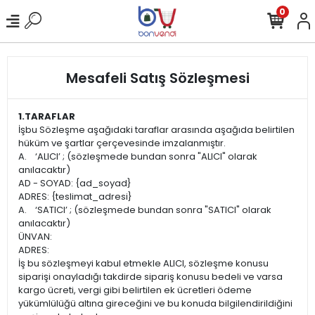
0
Mesafeli Satış Sözleşmesi
1.TARAFLAR
İşbu Sözleşme aşağıdaki taraflar arasında aşağıda belirtilen
hüküm ve şartlar çerçevesinde imzalanmıştır.
A. ‘ALICI’ ; (sözleşmede bundan sonra "ALICI" olarak
anılacaktır)
AD - SOYAD: {ad_soyad}
ADRES: {teslimat_adresi}
A. ‘SATICI’ ; (sözleşmede bundan sonra "SATICI" olarak
anılacaktır)
ÜNVAN:
ADRES:
İş bu sözleşmeyi kabul etmekle ALICI, sözleşme konusu
siparişi onayladığı takdirde sipariş konusu bedeli ve varsa
kargo ücreti, vergi gibi belirtilen ek ücretleri ödeme
yükümlülüğü altına gireceğini ve bu konuda bilgilendirildiğini