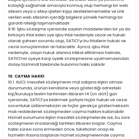
kolaylığı sağlamak amacıyla konmuş olup herhangi bir web
sitesini veya o siteyi işleten kişiyi desteklememekte ve Link
verilen web sitesinin içerdiği bilgilere yönelik herhangi bir
garanti niteliği taşımamaktadır.
9.16. İşbu sözleşme içerisinde sayılan maddelerden bir ya da
birkaçını ihlal eden üye işbu ihlal nedeniyle cezai ve hukuki
olarak şahsen sorumlu olup, SATICI’yı bu ihlallerin hukuki ve
cezai sonuçlarından ari tutacaktır. Ayrıca; işbu ihlal
nedeniyle, olayın hukuk alanına intikal ettirilmesi halinde,
SATICI’nın üyeye karşı üyelik sözleşmesine uyulmamasından
dolayı tazminat talebinde bulunma hakkı saklıdır.
10. CAYMA HAKKI
10.1. ALICI; mesafeli sözleşmenin mal satışına ilişkin olması
durumunda, ürünün kendisine veya gösterdiği adresteki
kişi/kuruluşa teslim tarihinden itibaren 14 (on dört) gün
içerisinde, SATICI’ya bildirmek şartıyla hiçbir hukuki ve cezai
sorumluluk üstlenmeksizin ve hiçbir gerekçe göstermeksizin
malı reddederek sözleşmeden cayma hakkını kullanabilir.
Hizmet sunumuna ilişkin mesafeli sözleşmelerde ise, bu süre
sözleşmenin imzalandığı tarihten itibaren başlar. Cayma
hakkı süresi sona ermeden önce, tüketicinin onayı ile
hizmetin ifasına başlanan hizmet sözleşmelerinde cayma