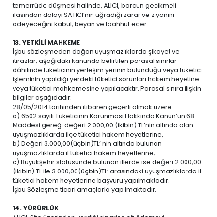
temerrüde düşmesi halinde, ALICI, borcun gecikmeli
ifasından dolayı SATICI’nın uğradığı zarar ve ziyanını
ödeyeceğini kabul, beyan ve taahhüt eder
13. YETKİLİ MAHKEME
İşbu sözleşmeden doğan uyuşmazlıklarda şikayet ve
itirazlar, aşağıdaki kanunda belirtilen parasal sınırlar
dâhilinde tüketicinin yerleşim yerinin bulunduğu veya tüketici
işleminin yapıldığı yerdeki tüketici sorunları hakem heyetine
veya tüketici mahkemesine yapılacaktır. Parasal sınıra ilişkin
bilgiler aşağıdadır:
28/05/2014 tarihinden itibaren geçerli olmak üzere:
a) 6502 sayılı Tüketicinin Korunması Hakkında Kanun’un 68.
Maddesi gereği değeri 2.000,00 (ikibin) TL’nin altında olan
uyuşmazlıklarda ilçe tüketici hakem heyetlerine,
b) Değeri 3.000,00(üçbin)TL’ nin altında bulunan
uyuşmazlıklarda il tüketici hakem heyetlerine,
c) Büyükşehir statüsünde bulunan illerde ise değeri 2.000,00
(ikibin) TL ile 3.000,00(üçbin)TL’ arasındaki uyuşmazlıklarda il
tüketici hakem heyetlerine başvuru yapılmaktadır.
İşbu Sözleşme ticari amaçlarla yapılmaktadır.
14. YÜRÜRLÜK