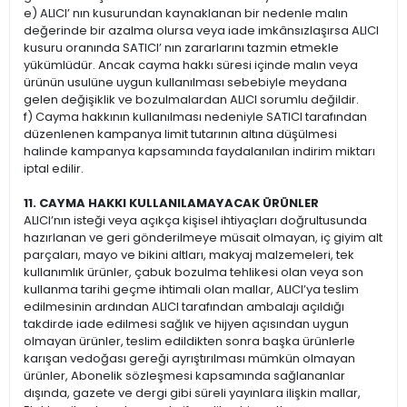
e) ALICI’ nın kusurundan kaynaklanan bir nedenle malın
değerinde bir azalma olursa veya iade imkânsızlaşırsa ALICI
kusuru oranında SATICI’ nın zararlarını tazmin etmekle
yükümlüdür. Ancak cayma hakkı süresi içinde malın veya
ürünün usulüne uygun kullanılması sebebiyle meydana
gelen değişiklik ve bozulmalardan ALICI sorumlu değildir.
f) Cayma hakkının kullanılması nedeniyle SATICI tarafından
düzenlenen kampanya limit tutarının altına düşülmesi
halinde kampanya kapsamında faydalanılan indirim miktarı
iptal edilir.
11. CAYMA HAKKI KULLANILAMAYACAK ÜRÜNLER
ALICI’nın isteği veya açıkça kişisel ihtiyaçları doğrultusunda
hazırlanan ve geri gönderilmeye müsait olmayan, iç giyim alt
parçaları, mayo ve bikini altları, makyaj malzemeleri, tek
kullanımlık ürünler, çabuk bozulma tehlikesi olan veya son
kullanma tarihi geçme ihtimali olan mallar, ALICI’ya teslim
edilmesinin ardından ALICI tarafından ambalajı açıldığı
takdirde iade edilmesi sağlık ve hijyen açısından uygun
olmayan ürünler, teslim edildikten sonra başka ürünlerle
karışan vedoğası gereği ayrıştırılması mümkün olmayan
ürünler, Abonelik sözleşmesi kapsamında sağlananlar
dışında, gazete ve dergi gibi süreli yayınlara ilişkin mallar,