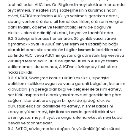
taahhüt eder. ALICI’nın; Ön Bilgilendirmeyi elektronik ortamda
teyit etmesi, mesafeli satış sözleşmesinin kurulmasından
evvel, SATICI tarafından ALICI' ya verilmesi gereken adresi,
siparişi verilen ürünlere ait temel özellikleri, ürünlerin vergiler
dâhil fiyatını, ödeme ve teslimat bilgilerini de doğru ve
eksiksiz olarak edindiğini kabul, beyan ve taahhüt eder.
9.2. Sözleşme konusu her bir ürün, 30 günlük yasal süreyi
aşmamak kaydı ile ALICI' nın yerleşim yeri uzaklığına bağlı
olarak internet sitesindeki ön bilgiler kısmında belirtilen süre
zarfında ALICI veya ALICI’nın gösterdiği adresteki kişi ve/veya
kuruluşa teslim edilir. Bu süre içinde ürünün ALICI’ya teslim
edilememesi durumunda, ALICI’nın sözleşmeyi feshetme
hakkı saklıdır.
9.3. SATICI, Sözleşme konusu ürünü eksiksiz, siparişte
belirtilen niteliklere uygun ve varsa garanti belgeleri, kullanım
kılavuzları işin gereği olan bilgi ve belgeler ile teslim etmeyi,
her türlü ayıptan arî olarak yasal mevzuat gereklerine göre
sağlam, standartlara uygun bir şekilde işi doğruluk ve
dürüstlük esasları dâhilinde ifa etmeyi, hizmet kalitesini
koruyup yükseltmeyi, işin ifası sırasında gerekli dikkat ve
özeni göstermeyi, ihtiyat ve öngörü ile hareket etmeyi kabul,
beyan ve taahhüt eder.
9.4. SATICI, sözleşmeden doğan ifa yükümlülüğünün süresi