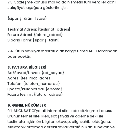
7.3. Sözleşme konusu mal ya da hizmetin tüm vergiler dâhil
satış fiyatı aşağıda gösterilmiştir.
{sipariş_ürün_listesi}
Teslimat Adresi: {teslimat_adresi}
Fatura Adresi: {fatura_adresi}
Sipariş Tarihi: {sipariş_tarihi}
7.4. Ürün sevkiyat masrafı olan kargo ücreti ALICI tarafından
ödenecektir.
8. FATURA BİLGİLERİ
Ad/Soyad/Unvan: {ad_soyad}
Adres: {teslimat_adresi}
Telefon: {telefon_numarası}
Eposta/kullanıcı adı: {eposta}
Fatura teslim : {fatura_adresi}
9. GENEL HÜKÜMLER
9.1. ALICI, SATICI’ya ait internet sitesinde sözleşme konusu
ürünün temel nitelikleri, satış fiyatı ve ödeme şekli ile
teslimata ilişkin ön bilgileri okuyup, bilgi sahibi olduğunu,
elektronik ortamda gerekli teyidi verdiğini kabul, beyan ve