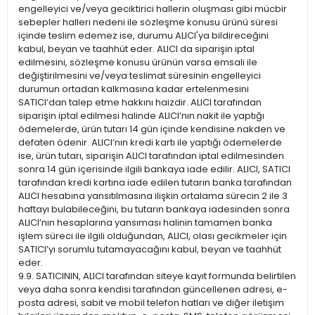
engelleyici ve/veya geciktirici hallerin oluşması gibi mücbir
sebepler halleri nedeni ile sözleşme konusu ürünü süresi
içinde teslim edemez ise, durumu ALICI'ya bildireceğini
kabul, beyan ve taahhüt eder. ALICI da siparişin iptal
edilmesini, sözleşme konusu ürünün varsa emsali ile
değiştirilmesini ve/veya teslimat süresinin engelleyici
durumun ortadan kalkmasına kadar ertelenmesini
SATICI’dan talep etme hakkını haizdir. ALICI tarafından
siparişin iptal edilmesi halinde ALICI’nın nakit ile yaptığı
ödemelerde, ürün tutarı 14 gün içinde kendisine nakden ve
defaten ödenir. ALICI’nın kredi kartı ile yaptığı ödemelerde
ise, ürün tutarı, siparişin ALICI tarafından iptal edilmesinden
sonra 14 gün içerisinde ilgili bankaya iade edilir. ALICI, SATICI
tarafından kredi kartına iade edilen tutarın banka tarafından
ALICI hesabına yansıtılmasına ilişkin ortalama sürecin 2 ile 3
haftayı bulabileceğini, bu tutarın bankaya iadesinden sonra
ALICI’nın hesaplarına yansıması halinin tamamen banka
işlem süreci ile ilgili olduğundan, ALICI, olası gecikmeler için
SATICI’yı sorumlu tutamayacağını kabul, beyan ve taahhüt
eder.
9.9. SATICININ, ALICI tarafından siteye kayıt formunda belirtilen
veya daha sonra kendisi tarafından güncellenen adresi, e-
posta adresi, sabit ve mobil telefon hatları ve diğer iletişim