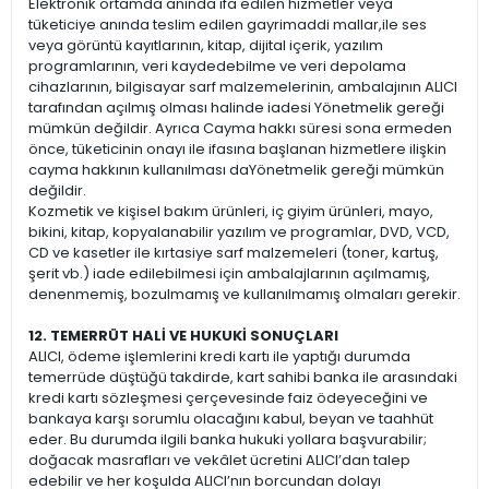
Elektronik ortamda anında ifa edilen hizmetler veya
tüketiciye anında teslim edilen gayrimaddi mallar,ile ses
veya görüntü kayıtlarının, kitap, dijital içerik, yazılım
programlarının, veri kaydedebilme ve veri depolama
cihazlarının, bilgisayar sarf malzemelerinin, ambalajının ALICI
tarafından açılmış olması halinde iadesi Yönetmelik gereği
mümkün değildir. Ayrıca Cayma hakkı süresi sona ermeden
önce, tüketicinin onayı ile ifasına başlanan hizmetlere ilişkin
cayma hakkının kullanılması daYönetmelik gereği mümkün
değildir.
Kozmetik ve kişisel bakım ürünleri, iç giyim ürünleri, mayo,
bikini, kitap, kopyalanabilir yazılım ve programlar, DVD, VCD,
CD ve kasetler ile kırtasiye sarf malzemeleri (toner, kartuş,
şerit vb.) iade edilebilmesi için ambalajlarının açılmamış,
denenmemiş, bozulmamış ve kullanılmamış olmaları gerekir.
12. TEMERRÜT HALİ VE HUKUKİ SONUÇLARI
ALICI, ödeme işlemlerini kredi kartı ile yaptığı durumda
temerrüde düştüğü takdirde, kart sahibi banka ile arasındaki
kredi kartı sözleşmesi çerçevesinde faiz ödeyeceğini ve
bankaya karşı sorumlu olacağını kabul, beyan ve taahhüt
eder. Bu durumda ilgili banka hukuki yollara başvurabilir;
doğacak masrafları ve vekâlet ücretini ALICI’dan talep
edebilir ve her koşulda ALICI’nın borcundan dolayı