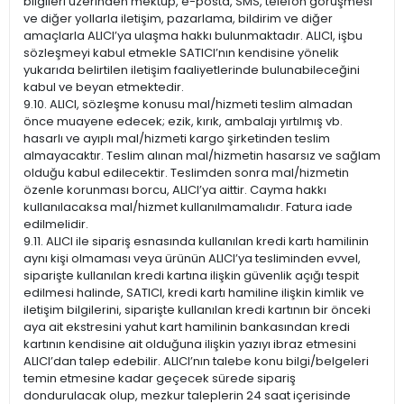
bilgileri üzerinden mektup, e-posta, SMS, telefon görüşmesi
ve diğer yollarla iletişim, pazarlama, bildirim ve diğer
amaçlarla ALICI’ya ulaşma hakkı bulunmaktadır. ALICI, işbu
sözleşmeyi kabul etmekle SATICI’nın kendisine yönelik
yukarıda belirtilen iletişim faaliyetlerinde bulunabileceğini
kabul ve beyan etmektedir.
9.10. ALICI, sözleşme konusu mal/hizmeti teslim almadan
önce muayene edecek; ezik, kırık, ambalajı yırtılmış vb.
hasarlı ve ayıplı mal/hizmeti kargo şirketinden teslim
almayacaktır. Teslim alınan mal/hizmetin hasarsız ve sağlam
olduğu kabul edilecektir. Teslimden sonra mal/hizmetin
özenle korunması borcu, ALICI’ya aittir. Cayma hakkı
kullanılacaksa mal/hizmet kullanılmamalıdır. Fatura iade
edilmelidir.
9.11. ALICI ile sipariş esnasında kullanılan kredi kartı hamilinin
aynı kişi olmaması veya ürünün ALICI’ya tesliminden evvel,
siparişte kullanılan kredi kartına ilişkin güvenlik açığı tespit
edilmesi halinde, SATICI, kredi kartı hamiline ilişkin kimlik ve
iletişim bilgilerini, siparişte kullanılan kredi kartının bir önceki
aya ait ekstresini yahut kart hamilinin bankasından kredi
kartının kendisine ait olduğuna ilişkin yazıyı ibraz etmesini
ALICI’dan talep edebilir. ALICI’nın talebe konu bilgi/belgeleri
temin etmesine kadar geçecek sürede sipariş
dondurulacak olup, mezkur taleplerin 24 saat içerisinde