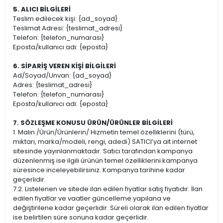
5. ALICI BİLGİLERİ
Teslim edilecek kişi: {ad_soyad}
Teslimat Adresi: {teslimat_adresi}
Telefon: {telefon_numarası}
Eposta/kullanıcı adı: {eposta}
6. SİPARİŞ VEREN KİŞİ BİLGİLERİ
Ad/Soyad/Unvan: {ad_soyad}
Adres: {teslimat_adresi}
Telefon: {telefon_numarası}
Eposta/kullanıcı adı: {eposta}
7. SÖZLEŞME KONUSU ÜRÜN/ÜRÜNLER BİLGİLERİ
1. Malın /Ürün/Ürünlerin/ Hizmetin temel özelliklerini (türü,
miktarı, marka/modeli, rengi, adedi) SATICI’ya ait internet
sitesinde yayınlanmaktadır. Satıcı tarafından kampanya
düzenlenmiş ise ilgili ürünün temel özelliklerini kampanya
süresince inceleyebilirsiniz. Kampanya tarihine kadar
geçerlidir.
7.2. Listelenen ve sitede ilan edilen fiyatlar satış fiyatıdır. İlan
edilen fiyatlar ve vaatler güncelleme yapılana ve
değiştirilene kadar geçerlidir. Süreli olarak ilan edilen fiyatlar
ise belirtilen süre sonuna kadar geçerlidir.