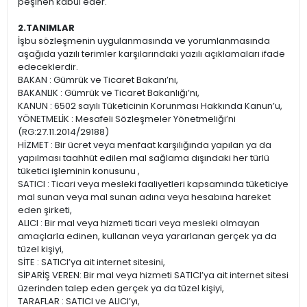
peşinen kabul eder.
2.TANIMLAR
İşbu sözleşmenin uygulanmasında ve yorumlanmasında
aşağıda yazılı terimler karşılarındaki yazılı açıklamaları ifade
edeceklerdir.
BAKAN : Gümrük ve Ticaret Bakanı’nı,
BAKANLIK : Gümrük ve Ticaret Bakanlığı’nı,
KANUN : 6502 sayılı Tüketicinin Korunması Hakkında Kanun’u,
YÖNETMELİK : Mesafeli Sözleşmeler Yönetmeliği’ni
(RG:27.11.2014/29188)
HİZMET : Bir ücret veya menfaat karşılığında yapılan ya da
yapılması taahhüt edilen mal sağlama dışındaki her türlü
tüketici işleminin konusunu ,
SATICI : Ticari veya mesleki faaliyetleri kapsamında tüketiciye
mal sunan veya mal sunan adına veya hesabına hareket
eden şirketi,
ALICI : Bir mal veya hizmeti ticari veya mesleki olmayan
amaçlarla edinen, kullanan veya yararlanan gerçek ya da
tüzel kişiyi,
SİTE : SATICI’ya ait internet sitesini,
SİPARİŞ VEREN: Bir mal veya hizmeti SATICI’ya ait internet sitesi
üzerinden talep eden gerçek ya da tüzel kişiyi,
TARAFLAR : SATICI ve ALICI’yı,