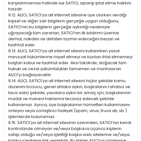
karşılanmaması halinde ise SATICI, siparişi iptal etme hakkını
haizdir.
9.12. ALICI, SATICI’ya ait internet sitesine üye olurken verdiği
kişisel ve diğer sair bilgilerin gerçeğe uygun olduğunu,
SATICI’nın bu bilgilerin gerçeğe aykırılığı nedeniyle
uğrayacağı tüm zararları, SATICI’nın ilk bildirimi üzerine
derhal, nakden ve defaten tazmin edeceğini beyan ve
taahhüt eder.
9.13. ALICI, SATICI’ya ait internet sitesini kullanırken yasal
mevzuat hükümlerine riayet etmeyi ve bunları ihlal etmemeyi
baştan kabul ve taahhüt eder. Aksi takdirde, doğacak tüm
hukuki ve cezai yükümlülükler tamamen ve münhasıran
ALICI’yı bağlayacaktır.
9.14. ALICI, SATICI’ya ait internet sitesini hiçbir şekilde kamu
düzenini bozucu, genel ahlaka aykırı, başkalarını rahatsız ve
taciz edici şekilde, yasalara aykırı bir amaç için, başkalarının
maddi ve manevi haklarına tecavüz edecek şekilde
kullanamaz. Ayrıca, üye başkalarının hizmetleri kullanmasını
önleyici veya zorlaştırıcı faaliyet (spam, virus, truva atı, vb.)
işlemlerde bulunamaz.
9.15. SATICI’ya ait internet sitesinin üzerinden, SATICI’nın kendi
kontrolünde olmayan ve/veya başkaca üçüncü kişilerin
sahip olduğu ve/veya işlettiği başka web sitelerine ve/veya
başka içeriklere link verilebilir. Bu linkler ALICI’ya yönlenme