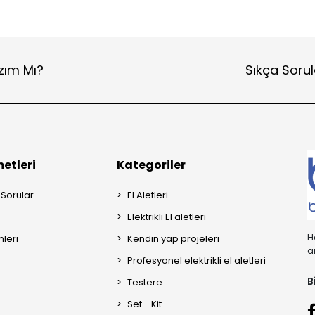
zım Mı?
Sıkça Sorul
etleri
Kategoriler
 Sorular
El Aletleri
Elektrikli El aletleri
H
mleri
Kendin yap projeleri
a
Profesyonel elektrikli el aletleri
B
Testere
Set - Kit