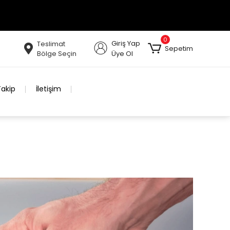
0
Giriş Yap
Teslimat
Sepetim
Bölge Seçin
Üye Ol
Takip
İletişim