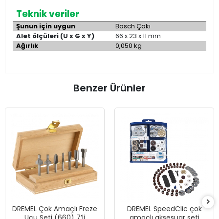
Teknik veriler
Şunun için uygun
Bosch Çakı
Alet ölçüleri (U x G x Y)
66 x 23 x 11 mm
Ağırlık
0,050 kg
Benzer Ürünler
DREMEL Çok Amaçlı Freze
DREMEL SpeedClic çok
Ucu Seti (660) 7’li
amaçlı aksesuar seti