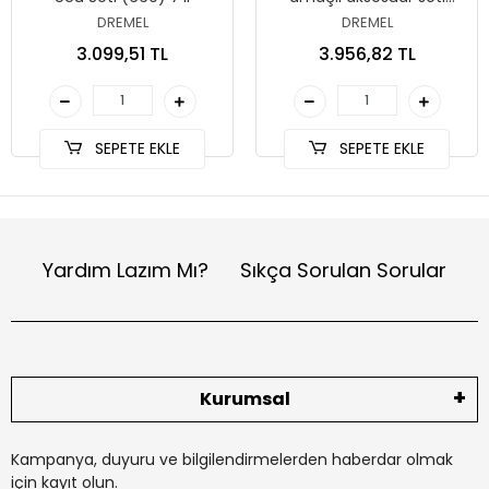
(SC725) 70’li
DREMEL
DREMEL
3.099,51 TL
3.956,82 TL
SEPETE EKLE
SEPETE EKLE
Yardım Lazım Mı?
Sıkça Sorulan Sorular
Kurumsal
Kampanya, duyuru ve bilgilendirmelerden haberdar olmak
için kayıt olun.