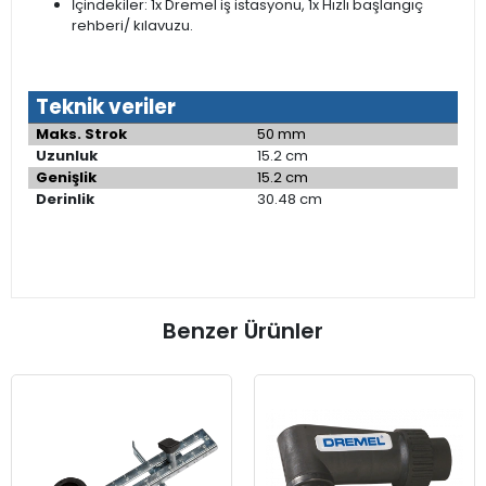
İçindekiler: 1x Dremel iş istasyonu, 1x Hızlı başlangıç
rehberi/ kılavuzu.
Teknik veriler
Maks. Strok
50 mm
Uzunluk
15.2 cm
Genişlik
15.2 cm
Derinlik
30.48 cm
Benzer Ürünler