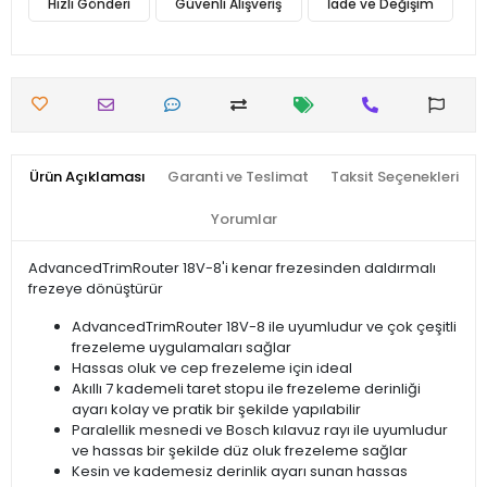
Hızlı Gönderi
Güvenli Alışveriş
İade ve Değişim
Ürün Açıklaması
Garanti ve Teslimat
Taksit Seçenekleri
Yorumlar
AdvancedTrimRouter 18V-8'i kenar frezesinden daldırmalı
frezeye dönüştürür
AdvancedTrimRouter 18V-8 ile uyumludur ve çok çeşitli
frezeleme uygulamaları sağlar
Hassas oluk ve cep frezeleme için ideal
Akıllı 7 kademeli taret stopu ile frezeleme derinliği
ayarı kolay ve pratik bir şekilde yapılabilir
Paralellik mesnedi ve Bosch kılavuz rayı ile uyumludur
ve hassas bir şekilde düz oluk frezeleme sağlar
Kesin ve kademesiz derinlik ayarı sunan hassas