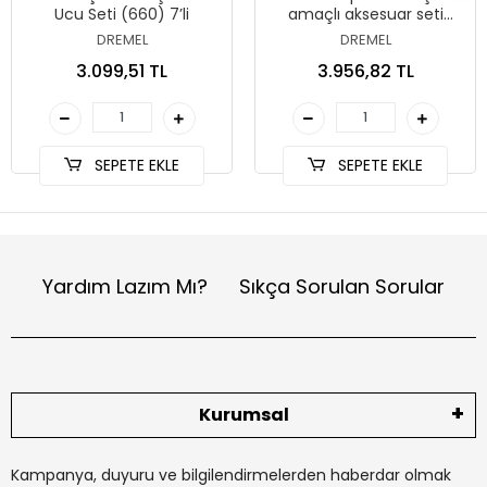
Ucu Seti (660) 7’li
amaçlı aksesuar seti
(SC725) 70’li
DREMEL
DREMEL
3.099,51 TL
3.956,82 TL
SEPETE EKLE
SEPETE EKLE
Yardım Lazım Mı?
Sıkça Sorulan Sorular
Kurumsal
Kampanya, duyuru ve bilgilendirmelerden haberdar olmak