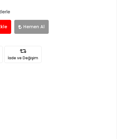
lerle
Ekle
Hemen Al
İade ve Değişim