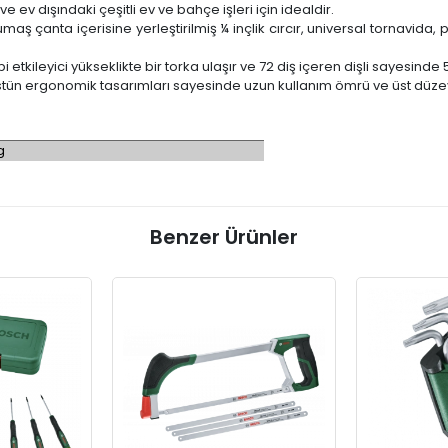
ve ev dışındaki çeşitli ev ve bahçe işleri için idealdir.
kumaş çanta içerisine yerleştirilmiş ¼ inçlik cırcır, universal tornavi
kileyici yükseklikte bir torka ulaşır ve 72 diş içeren dişli sayesinde 5°'
, üstün ergonomik tasarımları sayesinde uzun kullanım ömrü ve üst düz
g
Benzer Ürünler