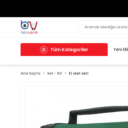
Tüm Kategoriler
Yeni Ek
Ana Sayfa
Set - Kit
El alet seti