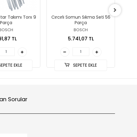
tar Takımı Torx 9
Cırcırlı Somun Sıkma Seti 56
Adv
Parça
Parça
BOSCH
BOSCH
91,87 TL
5.741,07 TL
EPETE EKLE
SEPETE EKLE
an Sorular