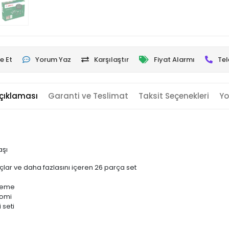
e Et
Yorum Yaz
Karşılaştır
Fiyat Alarmı
Tel
çıklaması
Garanti ve Teslimat
Taksit Seçenekleri
Yo
aşı
uçlar ve daha fazlasını içeren 26 parça set
lzeme
nomi
 seti