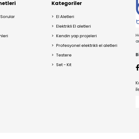
etleri
Kategoriler
 Sorular
El Aletleri
Elektrikli El aletleri
H
mleri
Kendin yap projeleri
a
Profesyonel elektrikli el aletleri
B
Testere
Set - Kit
K
i