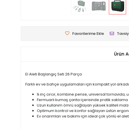
Favorilerime Ekle
Tavsiy
Ürün A
El Aleti Başlangıç Seti 26 Parça
Farklı ev ve bahçe uygulamaları için kompakt yol arkad
¼ inç cırcır, kombine pense, universal tornavida, 
Fermuarlı kumaş çanta içerisinde pratik saklama
Uzun kullanım ömrü sağlayan yüksek kaliteli ma
Optimum kontrol ve konfor sağlayan üstün ergo
Ev onarımları ve bakımı için ideal çok yönlü el aleti