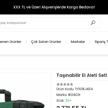
XXX TL ve Üzeri Alışverişlerde Kargo Bedava!
lenen Ürünler
Çok Satan Ürünler
Markalar
Sipariş 
Taşınabilir El Aleti Set
Ürün Kodu:
1Y1G1KJA54
Marka:
BOSCH
Stok:
20+