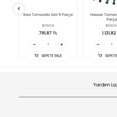
Kısa Tornavida Seti 6 Parça
Hassas Tornavi
lu
Parça
BOSCH
BOSC
791,87 TL
1.121,82
SEPETE EKLE
SEPETE
Yardım La