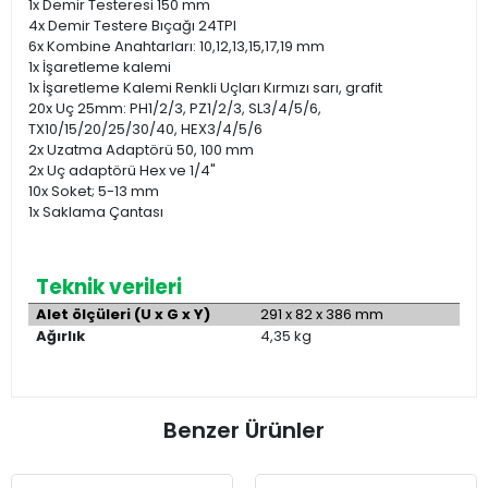
1x Demir Testeresi 150 mm
4x Demir Testere Bıçağı 24TPI
6x Kombine Anahtarları: 10,12,13,15,17,19 mm
1x İşaretleme kalemi
1x İşaretleme Kalemi Renkli Uçları Kırmızı sarı, grafit
20x Uç 25mm: PH1/2/3, PZ1/2/3, SL3/4/5/6,
TX10/15/20/25/30/40, HEX3/4/5/6
2x Uzatma Adaptörü 50, 100 mm
2x Uç adaptörü Hex ve 1/4"
10x Soket; 5-13 mm
1x Saklama Çantası
Teknik verileri
Alet ölçüleri (U x G x Y)
291 x 82 x 386 mm
Ağırlık
4,35 kg
Benzer Ürünler