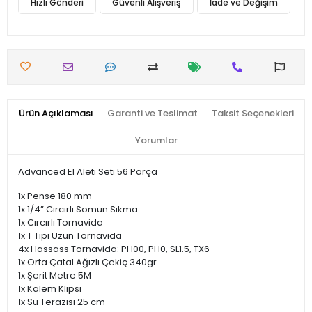
Hızlı Gönderi
Güvenli Alışveriş
İade ve Değişim
Ürün Açıklaması
Garanti ve Teslimat
Taksit Seçenekleri
Yorumlar
Advanced El Aleti Seti 56 Parça
1x Pense 180 mm
1x 1/4” Cırcırlı Somun Sıkma
1x Cırcırlı Tornavida
1x T Tipi Uzun Tornavida
4x Hassass Tornavida: PH00, PH0, SL1.5, TX6
1x Orta Çatal Ağızlı Çekiç 340gr
1x Şerit Metre 5M
1x Kalem Klipsi
1x Su Terazisi 25 cm