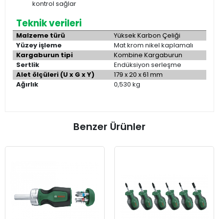
kontrol sağlar
Teknik verileri
Malzeme türü
Yüksek Karbon
Çeliği
Yüzey işleme
Mat krom nikel kaplamalı
Kargaburun tipi
Kombine Kargaburun
Sertlik
Endüksiyon serleşme
Alet ölçüleri (U x G x Y)
179 x 20 x 61 mm
Ağırlık
0,530 kg
Benzer Ürünler