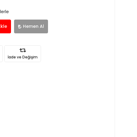
lerle
Ekle
Hemen Al
İade ve Değişim