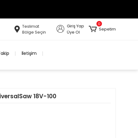
0
Giriş Yap
Teslimat
Sepetim
Bölge Seçin
Üye Ol
Takip
İletişim
niversalSaw 18V-100