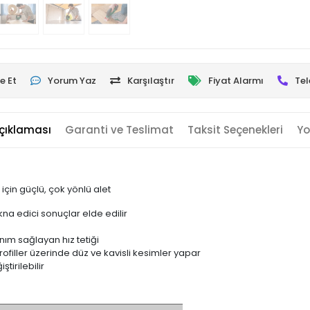
e Et
Yorum Yaz
Karşılaştır
Fiyat Alarmı
Tel
çıklaması
Garanti ve Teslimat
Taksit Seçenekleri
Yo
çin güçlü, çok yönlü alet
na edici sonuçlar elde edilir
m
nım sağlayan hız tetiği
filler üzerinde düz ve kavisli kesimler yapar
tirilebilir