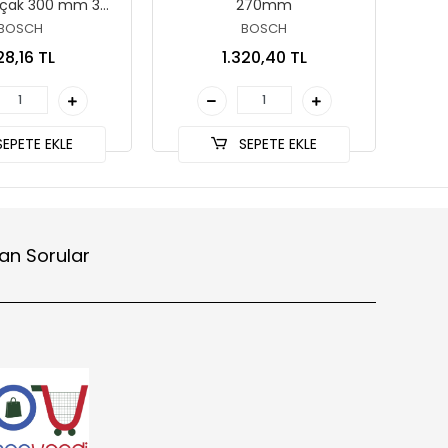
ıçak 300 mm 3
270mm
a (TPI 24)
BOSCH
BOSCH
28,16 TL
1.320,40 TL
EPETE EKLE
SEPETE EKLE
an Sorular