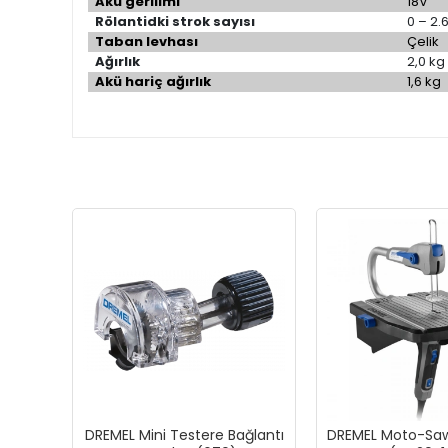
Akü gerilimi
18V
Rölantidki strok sayısı
0 – 2.
Taban levhası
Çelik
Ağırlık
2,0 kg
Akü hariç ağırlık
1,6 kg
DREMEL Mini Testere Bağlantı
DREMEL Moto-Saw 