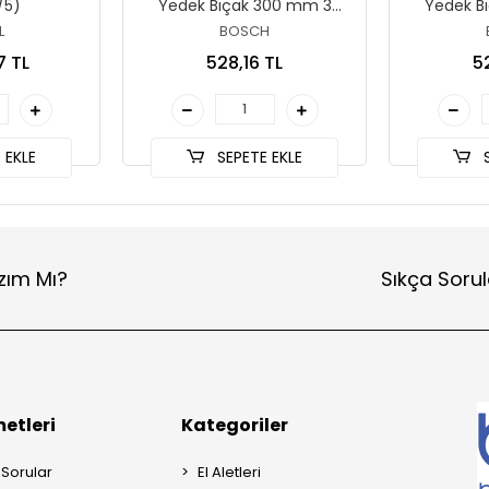
/5)
Yedek Bıçak 300 mm 3
Yedek B
Parça (TPI 32)
Parç
L
BOSCH
7 TL
528,16 TL
5
 EKLE
SEPETE EKLE
S
zım Mı?
Sıkça Sorul
etleri
Kategoriler
 Sorular
El Aletleri