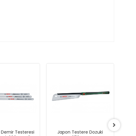
 Demir Testeresi
Japon Testere Dozuki
Ry