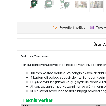
Favorilerime Ekle
Tavsiy
Ürün A
Dekupaj Testeresi.
Pandül fonksiyonu sayesinde hassas veya hızlı kesimler i
100 mm kesme derinliği ve zengin aksesuarlarla ik
4 kademeli sarkaç sayesinde hızlı ilerleyen kesi
Düşük devirli başlatma ve güç ayarı ile rahat kulla
Ahşap tezgahlar, parke zeminler ve alüminyum pro
SDS sistemi sayesinde testere bıçağı kolayca değiş
Teknik veriler