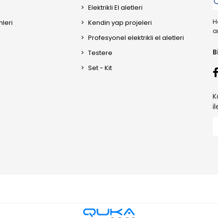
Elektrikli El aletleri
H
mleri
Kendin yap projeleri
a
Profesyonel elektrikli el aletleri
B
Testere
Set - Kit
K
i