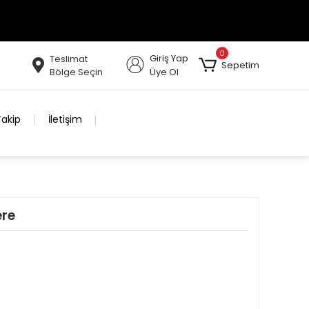
0
Giriş Yap
Teslimat
Sepetim
Bölge Seçin
Üye Ol
Takip
İletişim
ere