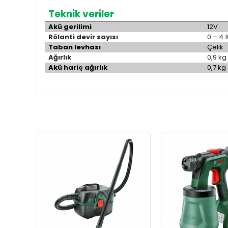
Teknik veriler
Akü gerilimi
12V
Rölanti devir sayısı
0 – 4.
Taban levhası
Çelik
Ağırlık
0,9 kg
Akü hariç ağırlık
0,7 kg