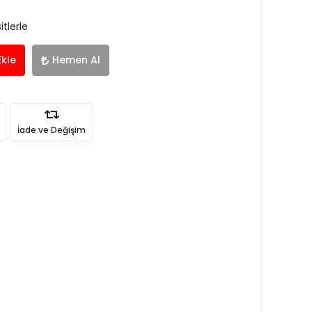
itlerle
Ekle
Hemen Al
İade ve Değişim