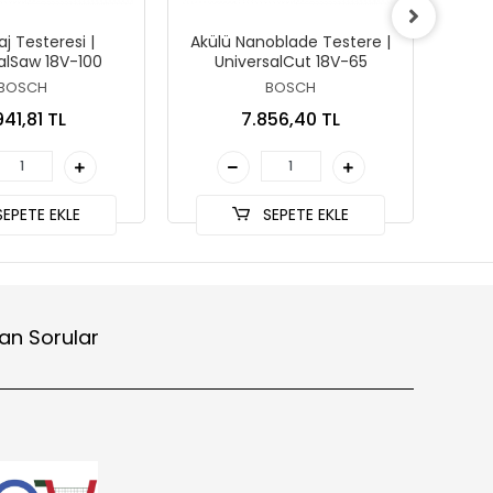
j Testeresi |
Akülü Nanoblade Testere |
Ço
alSaw 18V-100
UniversalCut 18V-65
U
BOSCH
BOSCH
941,81 TL
7.856,40 TL
EPETE EKLE
SEPETE EKLE
an Sorular