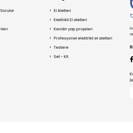
 Sorular
El Aletleri
Elektrikli El aletleri
H
mleri
Kendin yap projeleri
a
Profesyonel elektrikli el aletleri
B
Testere
Set - Kit
K
i