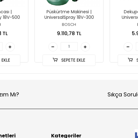
cası |
Püskürtme Makinesi |
Dekupa
y 18V-500
UniversalSpray 18V-300
Univers
H
BOSCH
1 TL
9.110,78 TL
5.
 EKLE
SEPETE EKLE
S
zım Mı?
Sıkça Sorul
etleri
Kategoriler