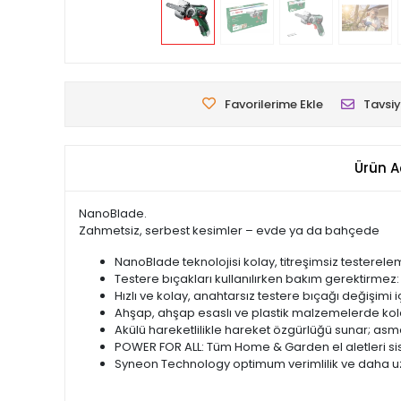
Favorilerime Ekle
Tavsiy
Ürün A
NanoBlade.
Zahmetsiz, serbest kesimler – evde ya da bahçede
NanoBlade teknolojisi kolay, titreşimsiz testerel
Testere bıçakları kullanılırken bakım gerektirm
Hızlı ve kolay, anahtarsız testere bıçağı değişimi i
Ahşap, ahşap esaslı ve plastik malzemelerde ko
Akülü hareketlilikle hareket özgürlüğü sunar; as
POWER FOR ALL: Tüm Home & Garden el aletleri sis
Syneon Technology optimum verimlilik ve daha uzu