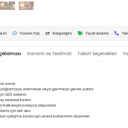
e Et
Yorum Yaz
Karşılaştır
Fiyat Alarmı
Tel
çıklaması
Garanti ve Teslimat
Taksit Seçenekleri
Yo
eme sunar
ez: yağlamaya, bilemeye veya germeye gerek yoktur
çin SDS sistemi
lay serbest kesim
ma halkasıyla kolayca depolanır
temi için tek akü
n çalışma süresi için enerji kullanımını düzenler