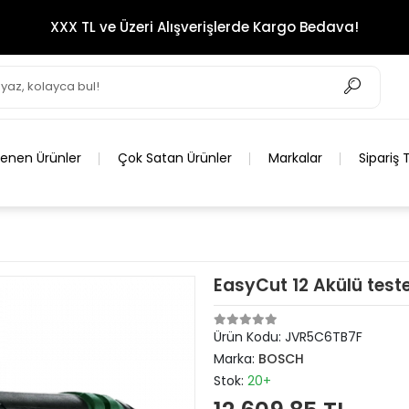
XXX TL ve Üzeri Alışverişlerde Kargo Bedava!
lenen Ürünler
Çok Satan Ürünler
Markalar
Sipariş 
EasyCut 12 Akülü test
Ürün Kodu:
JVR5C6TB7F
Marka:
BOSCH
Stok:
20+