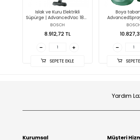
Islak ve Kuru Elektrikli
Boya taban
Süpürge | AdvancedVac 18V-
AdvancedSpra
8
BOSCH
BOSC
8.912,72 TL
10.827,3
SEPETE EKLE
SEPETE
Yardım La
Kurumsal
Müşteri Hizm