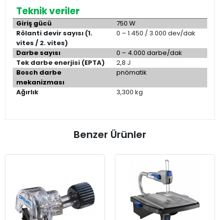
Teknik veriler
Giriş gücü
750 W
Rölanti devir sayısı (1.
0 – 1.450 / 3.000 dev/dak
vites / 2. vites)
Darbe sayısı
0 – 4.000 darbe/dak
Tek darbe enerjisi (EPTA)
2,8 J
B
osch darbe
pnömatik
mekanizması
Ağırlık
3,300 kg
Benzer Ürünler