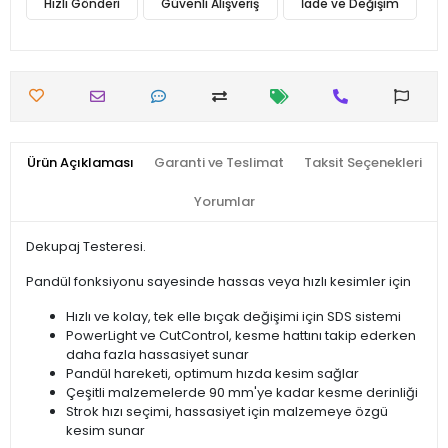
Hızlı Gönderi
Güvenli Alışveriş
İade ve Değişim
Ürün Açıklaması
Garanti ve Teslimat
Taksit Seçenekleri
Yorumlar
Dekupaj Testeresi.
Pandül fonksiyonu sayesinde hassas veya hızlı kesimler için
Hızlı ve kolay, tek elle bıçak değişimi için SDS sistemi
PowerLight ve CutControl, kesme hattını takip ederken
daha fazla hassasiyet sunar
Pandül hareketi, optimum hızda kesim sağlar
Çeşitli malzemelerde 90 mm'ye kadar kesme derinliği
Strok hızı seçimi, hassasiyet için malzemeye özgü
kesim sunar