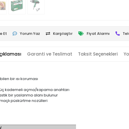
e Et
Yorum Yaz
Karşılaştır
Fiyat Alarmı
Tel
çıklaması
Garanti ve Teslimat
Taksit Seçenekleri
Yo
bilen bir ısı koruması
re üç kademeli açma/kapama anahtarı
tik bir yaslanma alanı bulunur
açlı püskürtme nozülleri
W