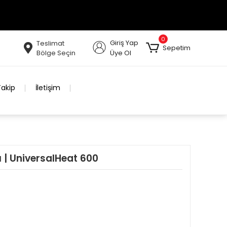
0
Giriş Yap
Teslimat
Sepetim
Bölge Seçin
Üye Ol
Takip
İletişim
 | UniversalHeat 600