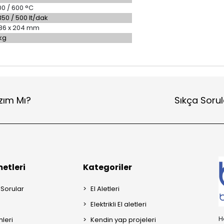
00 / 600 °C
350 / 500 lt/dak
 86 x 204 mm
kg
zım Mı?
Sıkça Sorul
etleri
Kategoriler
 Sorular
El Aletleri
Elektrikli El aletleri
H
mleri
Kendin yap projeleri