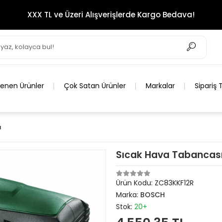
XXX TL ve Üzeri Alışverişlerde Kargo Bedava!
lenen Ürünler
Çok Satan Ürünler
Markalar
Sipariş 
ı
Sıcak Hava Tabancası
Ürün Kodu:
ZC83KKF12R
Marka:
BOSCH
Stok:
20+