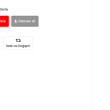
lerle
Ekle
Hemen Al
İade ve Değişim