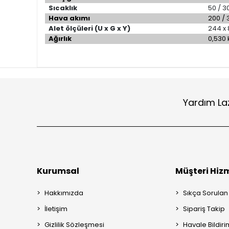
Sıcaklık
50 / 3
Hava akımı
200 / 
Alet ölçüleri (U x G x Y)
244 x
Ağırlık
0,530 
Yardım La
Kurumsal
Müşteri Hizm
Hakkımızda
Sıkça Sorulan
İletişim
Sipariş Takip
Gizlilik Sözleşmesi
Havale Bildiri